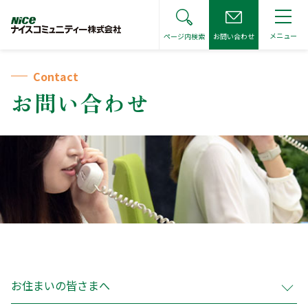
メニュー
ページ内検索
お問い合わせ
トップページ
Contact
サイト全体をキーワードで検索
お問い合わせ
検索する
お住まいの皆さまへ
管理会社をお探しの方へ
お住まいの皆さまへ トップ
不動産仲介会社の方へ
管理会社をお探しの方へ トップ
管理組合宛各種届出書
不動産仲介会社の方へ トップ
お知らせ
管理費等の振替口座変更受付
管理見積に関するご相談
お住まいの皆さまへ