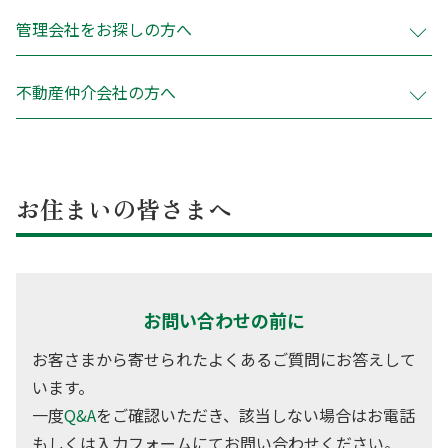
会社概要
保管場所使用承諾証明書発行
管理会社をお探しの方へ
重要事項調査依頼受付
提供サービス
不動産仲介会社の方へ
駐車場解約・駐輪場解約・
駐輪場ステッカー再発行受付
所有者変更手続き
採用情報
ナイスオールライフサービス
よくある質問
個人情報保護方針
お住まいの皆さまへ
お住まいの売買、賃貸のご相談
カスタマーハラスメントに対する基本方針
リフォームに関するご相談
お問い合わせの前に
お客さまから寄せられたよくあるご質問にお答えして
お住まいのマンション管理に関するご質問、ご相談
います。
一度
Q&A
をご確認いただき、該当しない場合はお電話
Q&A
もしくは入力フォームにてお問い合わせください。